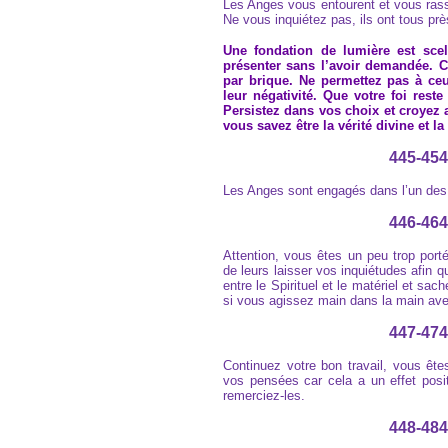
Les Anges vous entourent et vous rass
Ne vous inquiétez pas, ils ont tous prè
Une fondation de lumière est sce
présenter sans l’avoir demandée. C
par brique. Ne permettez pas à ceu
leur négativité. Que votre foi rest
Persistez dans vos choix et croyez
vous savez être la vérité divine et la
445-454
Les Anges sont engagés dans l’un de
446-464
Attention, vous êtes un peu trop por
de leurs laisser vos inquiétudes afin qu
entre le Spirituel et le matériel et sac
si vous agissez main dans la main ave
447-474
Continuez votre bon travail, vous ête
vos pensées car cela a un effet posit
remerciez-les.
448-484