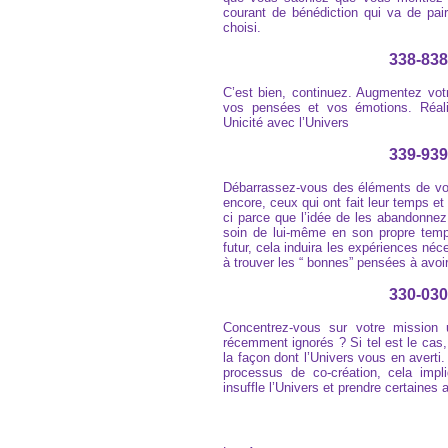
courant de bénédiction qui va de pair
choisi.
338-838
C’est bien, continuez. Augmentez votr
vos pensées et vos émotions. Réali
Unicité avec l’Univers
339-939
Débarrassez-vous des éléments de votr
encore, ceux qui ont fait leur temps e
ci parce que l’idée de les abandonne
soin de lui-même en son propre temp
futur, cela induira les expériences n
à trouver les “ bonnes” pensées à avoir
330-030
Concentrez-vous sur votre mission u
récemment ignorés ? Si tel est le cas,
la façon dont l’Univers vous en averti
processus de co-création, cela impl
insuffle l’Univers et prendre certaines 