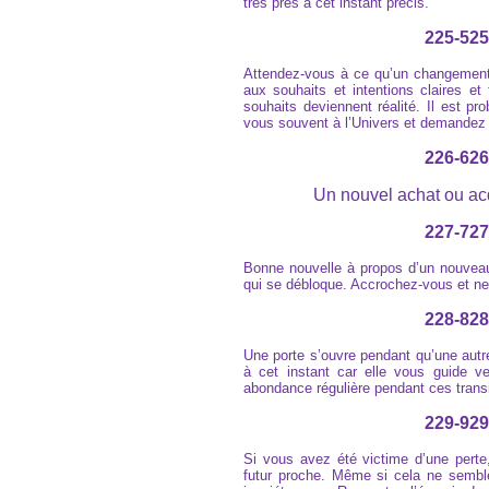
très près à cet instant précis.
225-525
Attendez-vous à ce qu’un changement
aux souhaits et intentions claires e
souhaits deviennent réalité. Il est pr
vous souvent à l’Univers et demandez l
226-626
Un nouvel achat ou acq
227-727
Bonne nouvelle à propos d’un nouveau 
qui se débloque. Accrochez-vous et ne l
228-828
Une porte s’ouvre pendant qu’une autre
à cet instant car elle vous guide v
abondance régulière pendant ces transi
229-929
Si vous avez été victime d’une pert
futur proche. Même si cela ne semble