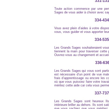
331-131
Toute action commence par une pen
Sages de vous aider à choisir avec sa
334-434
Vous avez plein d’aides à votre dispo
vous, vous guider et vous apporter leu
334-535
Les Grands Sages souhaiteraient vous
tiennent la main pour traverser cette
Ouvrez-vous au changement et accueille
336-636
Les Grands Sages qui vous sont partic
est nécessaire d’un point de vue maté
frais d’apprentissage ou encore les c
où que vous puissiez faire votre travai
méritez cette aide car cela vous permett
337-737
Les Grands Sages sont heureux Ils p
intérieure briller au dehors. Ils sont s
que vous sachiez que vous méritiez l