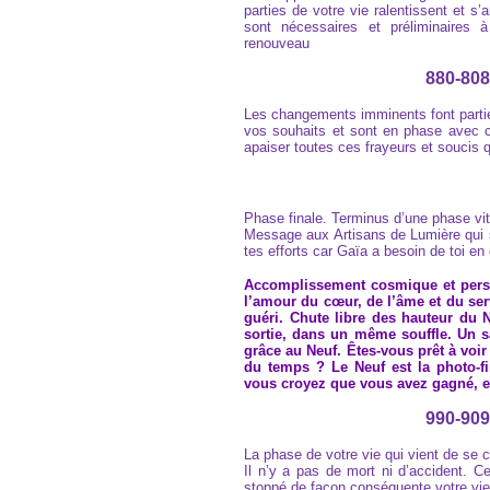
parties de votre vie ralentissent et 
sont nécessaires et préliminaires 
renouveau
880-808
Les changements imminents font partie 
vos souhaits et sont en phase avec c
apaiser toutes ces frayeurs et soucis
Phase finale. Terminus d’une phase vit
Message aux Artisans de Lumière qui s
tes efforts car Gaïa a besoin de toi en 
Accomplissement cosmique et person
l’amour du cœur, de l’âme et du serv
guéri. Chute libre des hauteur du 
sortie, dans un même souffle. Un s
grâce au Neuf. Êtes-vous prêt à voir
du temps ? Le Neuf est la photo-fi
vous croyez que vous avez gagné, et 
990-909
La phase de votre vie qui vient de se c
Il n’y a pas de mort ni d’accident. C
stoppé de façon conséquente votre vie 