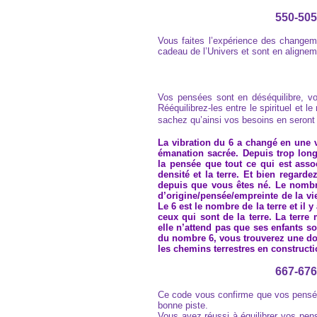
550-505
Vous faites l’expérience des changeme
cadeau de l’Univers et sont en alignem
Vos pensées sont en déséquilibre, vo
Rééquilibrez-les entre le spirituel et l
sachez qu’ainsi vos besoins en seron
La vibration du 6 a changé en une 
émanation sacrée. Depuis trop lon
la pensée que tout ce qui est associ
densité et la terre. Et bien regard
depuis que vous êtes né. Le nombr
d’origine/pensée/empreinte de la vi
Le 6 est le nombre de la terre et il 
ceux qui sont de la terre. La terr
elle n’attend pas que ses enfants so
du nombre 6, vous trouverez une do
les chemins terrestres en constructi
667-676
Ce code vous confirme que vos pensées
bonne piste.
Vous avez réussi à équilibrer vos pen