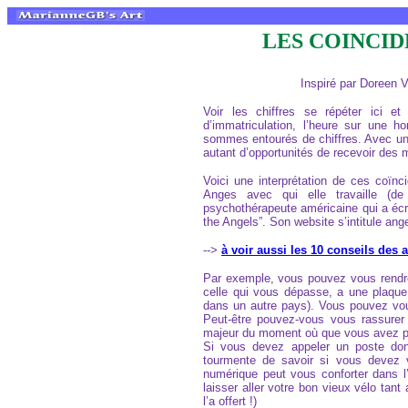
LES COINCI
Inspiré par Doreen V
Voir les chiffres se répéter ici
d’immatriculation, l’heure sur une 
sommes entourés de chiffres. Avec un 
autant d’opportunités de recevoir des 
Voici une interprétation de ces coïnc
Anges avec qui elle travaille (
psychothérapeute américaine qui a écri
the Angels”. Son website s’intitule an
-->
à voir aussi les 10 conseils des a
Par exemple, vous pouvez vous rendre
celle qui vous dépasse, a une plaque
dans un autre pays). Vous pouvez vo
Peut-être pouvez-vous vous rassurer 
majeur du moment où que vous avez pr
Si vous devez appeler un poste don
tourmente de savoir si vous devez 
numérique peut vous conforter dans 
laisser aller votre bon vieux vélo tan
l’a offert !)