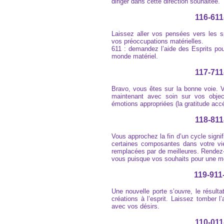
diriger dans cette direction souhaitée.
116-611
Laissez aller vos pensées vers les s
vos préoccupations matérielles.
611 : demandez l’aide des Esprits po
monde matériel.
117-711
Bravo, vous êtes sur la bonne voie. 
maintenant avec soin sur vos objec
émotions appropriées (la gratitude acc
118-811
Vous approchez la fin d’un cycle signi
certaines composantes dans votre vie
remplacées par de meilleures. Rendez
vous puisque vos souhaits pour une me
119-911
Une nouvelle porte s’ouvre, le résult
créations à l’esprit. Laissez tomber 
avec vos désirs.
110-011