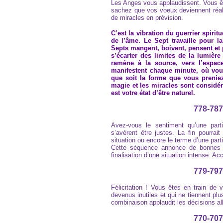
Les Anges vous applaudissent. Vous êt
sachez que vos voeux deviennent réal
de miracles en prévision.
C’est la vibration du guerrier spirit
de l’âme. Le Sept travaille pour l
Septs mangent, boivent, pensent et 
s’écarter des limites de la lumièr
ramène à la source, vers l’espac
manifestent chaque minute, où vous
que soit la forme que vous preniez
magie et les miracles sont considé
est votre état d’être naturel.
778-787
Avez-vous le sentiment qu’une part
s’avèrent être justes. La fin pourrait
situation ou encore le terme d’une parti
Cette séquence annonce de bonnes n
finalisation d’une situation intense. Ac
779-797
Félicitation ! Vous êtes en train de
devenus inutiles et qui ne tiennent pl
combinaison applaudit les décisions al
770-707