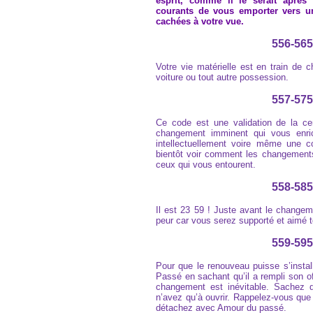
esprit, comme il le serait après
courants de vous emporter vers un
cachées à votre vue.
556-565
Votre vie matérielle est en train de 
voiture ou tout autre possession.
557-575
Ce code est une validation de la c
changement imminent qui vous enric
intellectuellement voire même une 
bientôt voir comment les changements 
ceux qui vous entourent.
558-585
Il est 23 59 ! Juste avant le change
peur car vous serez supporté et aimé 
559-595
Pour que le renouveau puisse s’instal
Passé en sachant qu’il a rempli son of
changement est inévitable. Sachez 
n’avez qu’à ouvrir. Rappelez-vous qu
détachez avec Amour du passé.